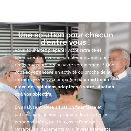
Une solution pour chacun
d'entre vous !
Vous souhaitez préparer votre retraite et
bénéficier de revenus complémentaires pour
réaliser vos projets ou vivre sereinement ? Que
vous soyez encore en activité ou proche de la
retraite, je vous accompagne pour
mettre en
place des solutions adaptées à votre situation
et à vos objectifs
.
En analysant votre situation financière et
patrimoniale, je vous propose des stratégies
personnalisées, qu’il s’agisse d’épargne-
retraite, de placements ou d’investissements