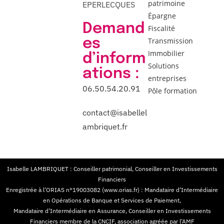
patrimoine
EPERLECQUES
Épargne
Demand
Fiscalité
es
Transmission
Immobilier
d’inform
Solutions
ations :
entreprises
06.50.54.20.91
Pôle formation
contact@isabellel
ambriquet.fr
Isabelle LAMBRIQUET : Conseiller patrimonial, Conseiller en Investissements
Financiers
Enregistrée à l’ORIAS n°19003082 (www.orias.fr) : Mandataire d’Intermédiaire
en Opérations de Banque et Services de Paiement,
Mandataire d’Intermédiaire en Assurance, Conseiller en Investissements
Financiers membre de la CNCIF, association agréée par l’AMF