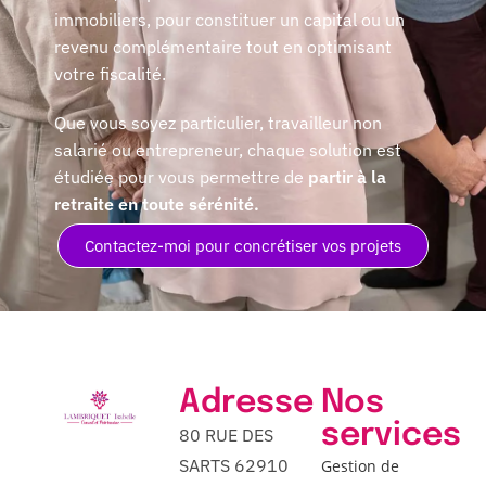
immobiliers, pour constituer un capital ou un
revenu complémentaire tout en optimisant
votre fiscalité.
Que vous soyez particulier, travailleur non
salarié ou entrepreneur, chaque solution est
étudiée pour vous permettre de
partir à la
retraite en toute sérénité.
Contactez-moi pour concrétiser vos projets
Adresse
Nos
services
80 RUE DES
SARTS 62910
Gestion de