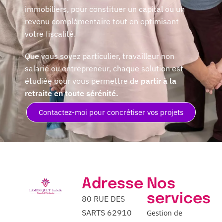
immobiliers, pour constituer un capital ou un
revenu complémentaire tout en optimisant
votre fiscalité.
Que vous soyez particulier, travailleur non
salarié ou entrepreneur, chaque solution est
étudiée pour vous permettre de
partir à la
retraite en toute sérénité.
Contactez-moi pour concrétiser vos projets
Adresse
Nos
services
80 RUE DES
SARTS 62910
Gestion de