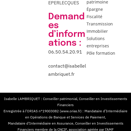
patrimoine
EPERLECQUES
Épargne
Demand
Fiscalité
es
Transmission
Immobilier
d’inform
Solutions
ations :
entreprises
06.50.54.20.91
Pôle formation
contact@isabellel
ambriquet.fr
Isabelle LAMBRIQUET : Conseiller patrimonial, Conseiller en Investissements
Financiers
Enregistrée à l’ORIAS n°19003082 (www.orias.fr) : Mandataire d’Intermédiaire
en Opérations de Banque et Services de Paiement,
Mandataire d’Intermédiaire en Assurance, Conseiller en Investissements
Financiers membre de la CNCIF, association agréée par l’AMF