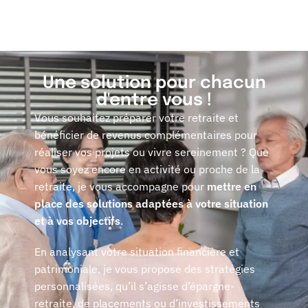
Une solution pour chacun
d'entre vous !
Vous souhaitez préparer votre retraite et
bénéficier de revenus complémentaires pour
réaliser vos projets ou vivre sereinement ? Que
vous soyez encore en activité ou proche de la
retraite, je vous accompagne pour
mettre en
place des solutions adaptées à votre situation
et à vos objectifs
.
En analysant votre situation financière et
patrimoniale, je vous propose des stratégies
personnalisées, qu’il s’agisse d’épargne-
retraite, de placements ou d’investissements