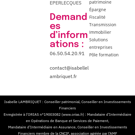
patrimoine
EPERLECQUES
Épargne
Demand
Fiscalité
es
Transmission
Immobilier
d’inform
Solutions
ations :
entreprises
06.50.54.20.91
Pôle formation
contact@isabellel
ambriquet.fr
Isabelle LAMBRIQUET : Conseiller patrimonial, Conseiller en Investissements
Financiers
Enregistrée à l’ORIAS n°19003082 (www.orias.fr) : Mandataire d’Intermédiaire
en Opérations de Banque et Services de Paiement,
Mandataire d’Intermédiaire en Assurance, Conseiller en Investissements
Financiers membre de la CNCIF, association agréée par l’AMF