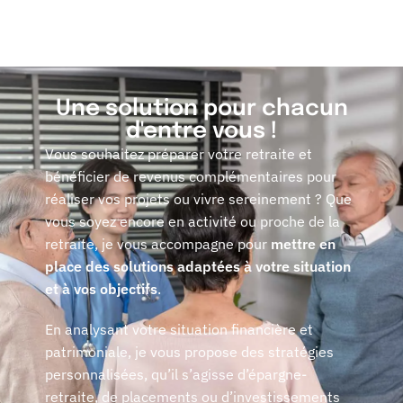
Une solution pour chacun
d'entre vous !
Vous souhaitez préparer votre retraite et
bénéficier de revenus complémentaires pour
réaliser vos projets ou vivre sereinement ? Que
vous soyez encore en activité ou proche de la
retraite, je vous accompagne pour
mettre en
place des solutions adaptées à votre situation
et à vos objectifs
.
En analysant votre situation financière et
patrimoniale, je vous propose des stratégies
personnalisées, qu’il s’agisse d’épargne-
retraite, de placements ou d’investissements