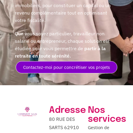
immobiliers, pour constituer un capital ou un
revenu complémentaire tout en optimisant
votre fiscalité.
Que vous soyez particulier, travailleur non
salarié ou entrepreneur, chaque solution est
étudiée pour vous permettre de
partir à la
retraite en toute sérénité.
Contactez-moi pour concrétiser vos projets
Adresse
Nos
services
80 RUE DES
SARTS 62910
Gestion de