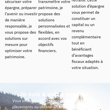
sécuriser votre
transmettre votre
solution d’épargne
épargne, préparer
patrimoine, je
vous permet de
l’avenir ou investir
propose des
constituer un
de manière
solutions
capital ou un
responsable, je
personnalisées et
revenu
vous propose des
flexibles, en
complémentaire
solutions sur
accord avec vos
tout en
mesure pour
objectifs
bénéficiant
optimiser votre
financiers.
d’avantages
patrimoine.
fiscaux adaptés à
votre situation.
Je suis à votre écoute !
Vous souhaitez épargner, optimiser vos
placements ou obtenir un meilleur rendement