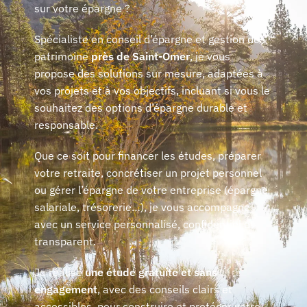
sur votre épargne ?
Spécialiste en conseil d’épargne et gestion de
patrimoine
près de Saint-Omer
, je vous
propose des solutions sur mesure, adaptées à
vos projets et à vos objectifs, incluant si vous le
souhaitez des options d’épargne durable et
responsable.
Que ce soit pour financer les études, préparer
votre retraite, concrétiser un projet personnel
ou gérer l’épargne de votre entreprise (épargne
salariale, trésorerie…), je vous accompagne
avec un service personnalisé, confidentiel et
transparent.
Je réalise
une étude gratuite et sans
engagement
, avec des conseils clairs et
accessibles, pour construire et protéger votre