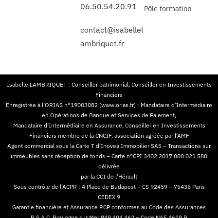
06.50.54.20.91
Pôle formation
contact@isabellel
ambriquet.fr
Isabelle LAMBRIQUET : Conseiller patrimonial, Conseiller en Investissements
Financiers
Enregistrée à l’ORIAS n°19003082 (www.orias.fr) : Mandataire d’Intermédiaire
en Opérations de Banque et Services de Paiement,
Mandataire d’Intermédiaire en Assurance, Conseiller en Investissements
Financiers membre de la CNCIF, association agréée par l’AMF
Agent commercial sous la Carte T d’Inovea Immobilier SAS – Transactions sur
immeubles sans réception de fonds – Carte n°CPI 3402 2017 000 021 580
délivrée
par la CCI de l’Hérault
Sous contrôle de l’ACPR : 4 Place de Budapest – CS 92459 – 75436 Paris
CEDEX 9
Garantie financière et Assurance RCP conformes au Code des Assurances
R.S.A.C. Boulogne sur Mer 849 404 462 – Code NAF 4619 B