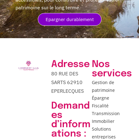
patrimoine sur le long terme.
Epargner durablement
Adresse
Nos
services
80 RUE DES
SARTS 62910
Gestion de
patrimoine
EPERLECQUES
Épargne
Demand
Fiscalité
es
Transmission
Immobilier
d’inform
Solutions
ations :
entreprises