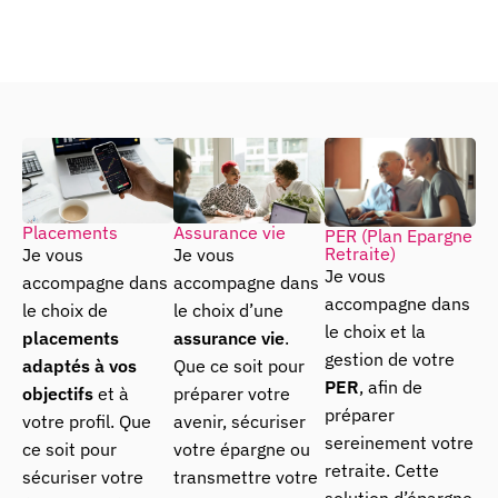
Placements
Assurance vie
PER (Plan Epargne
Retraite)
Je vous
Je vous
Je vous
accompagne dans
accompagne dans
accompagne dans
le choix de
le choix d’une
le choix et la
placements
assurance vie
.
gestion de votre
adaptés à vos
Que ce soit pour
PER
, afin de
objectifs
et à
préparer votre
préparer
votre profil. Que
avenir, sécuriser
sereinement votre
ce soit pour
votre épargne ou
retraite. Cette
sécuriser votre
transmettre votre
solution d’épargne