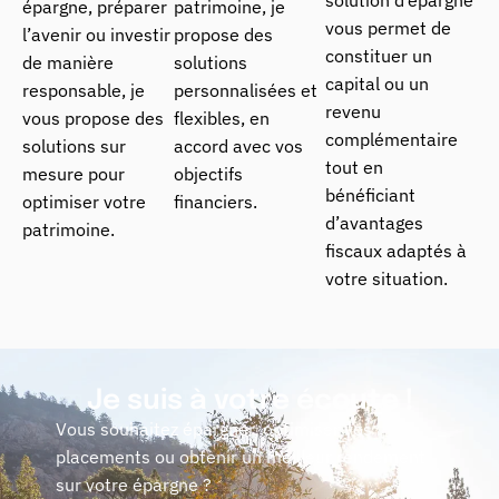
épargne, préparer
patrimoine, je
vous permet de
l’avenir ou investir
propose des
constituer un
de manière
solutions
capital ou un
responsable, je
personnalisées et
revenu
vous propose des
flexibles, en
complémentaire
solutions sur
accord avec vos
tout en
mesure pour
objectifs
bénéficiant
optimiser votre
financiers.
d’avantages
patrimoine.
fiscaux adaptés à
votre situation.
Je suis à votre écoute !
Vous souhaitez épargner, optimiser vos
placements ou obtenir un meilleur rendement
sur votre épargne ?