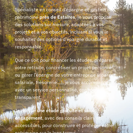
Spécialiste en conseil d’épargne et gestion de
patrimoine
près de Estaires
, je vous propose
des solutions sur mesure, adaptées à vos
projets et à vos objectifs, incluant si vous le
souhaitez des options d’épargne durable et
responsable.
Que ce soit pour financer les études, préparer
votre retraite, concrétiser un projet personnel
ou gérer l’épargne de votre entreprise (épargne
salariale, trésorerie…), je vous accompagne
avec un service personnalisé, confidentiel et
transparent.
Je réalise
une étude gratuite et sans
engagement
, avec des conseils clairs et
accessibles, pour construire et protéger votre
patrimoine sur le long terme.