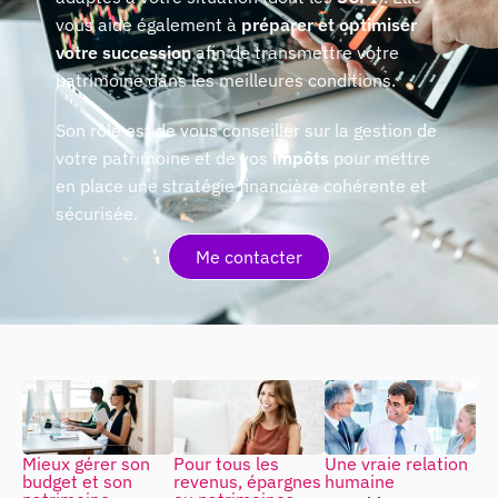
vous aide également à
préparer et optimiser
votre succession
afin de transmettre votre
patrimoine dans les meilleures conditions.
Son rôle est de vous conseiller sur la gestion de
votre patrimoine et de vos
impôts
pour mettre
en place une stratégie financière cohérente et
sécurisée.
Me contacter
Mieux gérer son
Pour tous les
Une vraie relation
budget et son
revenus, épargnes
humaine