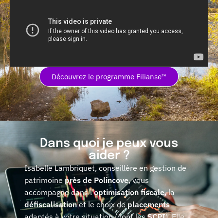
Découvrez le programme Filianse™
Dans quoi je peux vous
aider ?
Isabelle Lambriquet, conseillère en gestion de
patrimoine
près de Polincove
, vous
accompagne dans l’
optimisation fiscale
, la
défiscalisation
et le choix de
placements
adaptés à votre situation (dont les
SCPI
). Elle