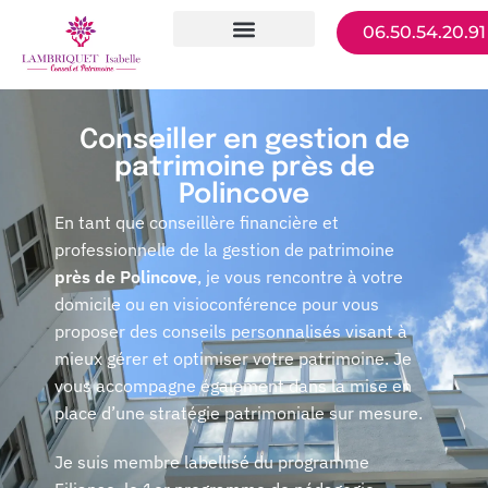
06.50.54.20.91
Nos services
Conseiller en gestion de
patrimoine près de
Polincove
En tant que conseillère financière et
professionnelle de la gestion de patrimoine
près de Polincove
, je vous rencontre à votre
domicile ou en visioconférence pour vous
proposer des conseils personnalisés visant à
mieux gérer et optimiser votre patrimoine. Je
vous accompagne également dans la mise en
place d’une stratégie patrimoniale sur mesure.
Je suis membre labellisé du programme