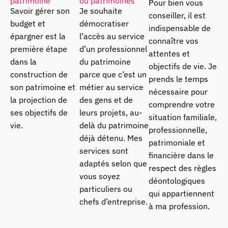
patrimoine
ou patrimoines
Pour bien vous
Savoir gérer son
Je souhaite
conseiller, il est
budget et
démocratiser
indispensable de
épargner est la
l’accès au service
connaître vos
première étape
d’un professionnel
attentes et
dans la
du patrimoine
objectifs de vie. Je
construction de
parce que c’est un
prends le temps
son patrimoine et
métier au service
nécessaire pour
la projection de
des gens et de
comprendre votre
ses objectifs de
leurs projets, au-
situation familiale,
vie.
delà du patrimoine
professionnelle,
déjà détenu. Mes
patrimoniale et
services sont
financière dans le
adaptés selon que
respect des règles
vous soyez
déontologiques
particuliers ou
qui appartiennent
chefs d’entreprise.
à ma profession.