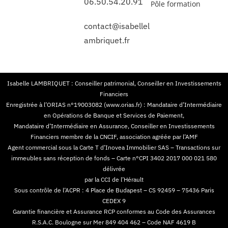
06.50.54.20.91
Pôle formation
contact@isabellel
ambriquet.fr
Isabelle LAMBRIQUET : Conseiller patrimonial, Conseiller en Investissements
Financiers
Enregistrée à l’ORIAS n°19003082 (www.orias.fr) : Mandataire d’Intermédiaire
en Opérations de Banque et Services de Paiement,
Mandataire d’Intermédiaire en Assurance, Conseiller en Investissements
Financiers membre de la CNCIF, association agréée par l’AMF
Agent commercial sous la Carte T d’Inovea Immobilier SAS – Transactions sur
immeubles sans réception de fonds – Carte n°CPI 3402 2017 000 021 580
délivrée
par la CCI de l’Hérault
Sous contrôle de l’ACPR : 4 Place de Budapest – CS 92459 – 75436 Paris
CEDEX 9
Garantie financière et Assurance RCP conformes au Code des Assurances
R.S.A.C. Boulogne sur Mer 849 404 462 – Code NAF 4619 B